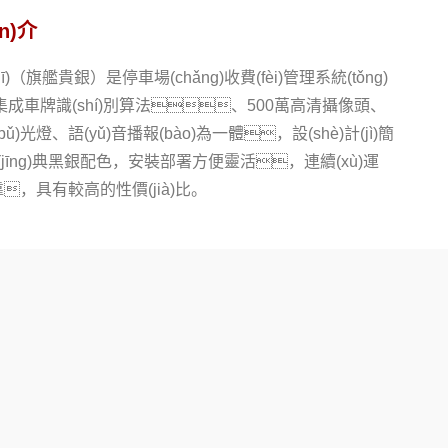
ǎn)介
（旗艦貴銀）是停車場(chǎng)收費(fèi)管理系統(tǒng)
成車牌識(shí)別算法、500萬高清攝像頭、
bǔ)光燈、語(yǔ)音播報(bào)為一體，設(shè)計(jì)簡
經(jīng)典黑銀配色，安裝部署方便靈活，連續(xù)運
可靠，具有較高的性價(jià)比。