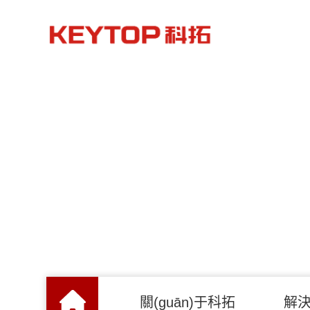
關(guān)于科拓
解