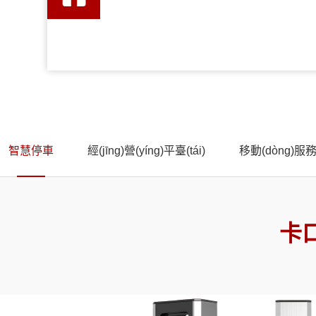
智慧停車
經(jīng)營(yíng)平臺(tái)
移動(dòng)服務
卡口