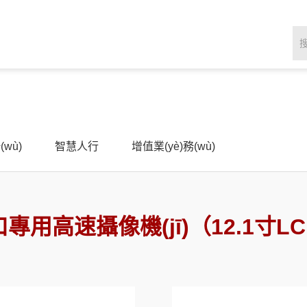
(wù)
智慧人行
增值業(yè)務(wù)
專用高速攝像機(jī)（12.1寸L