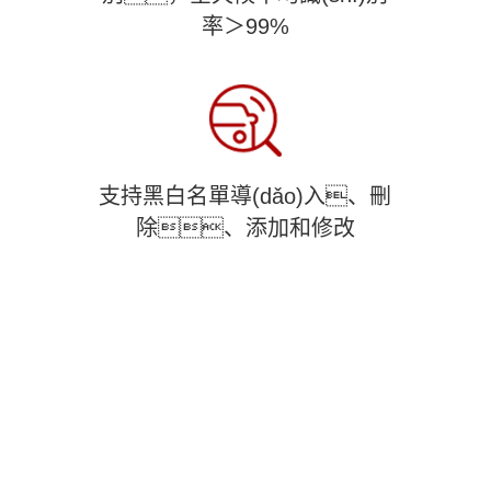
率＞99%
支持黑白名單導(dǎo)入、刪
除、添加和修改