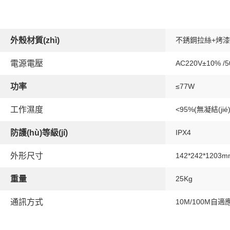
外殼材質(zhì)
不銹鋼拉絲+烤漆
電源電壓
AC220V±10% /5
功率
≤77W
工作濕度
<95%(無凝結(jié)
防護(hù)等級(jí)
IPX4
外形尺寸
142*242*1203m
重量
25Kg
通訊方式
10M/100M自適應