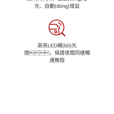
光、自動(dòng)增益
高亮LED補(bǔ)光
燈，保證夜間同樣暢
通無阻