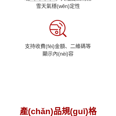
雪天氣穩(wěn)定性
支持收費(fèi)金額、二維碼等
顯示內(nèi)容
產(chǎn)品規(guī)格