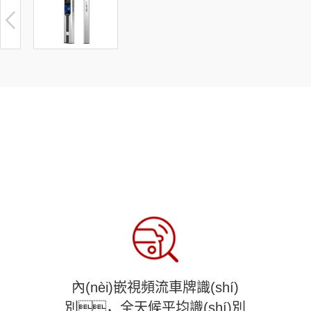
內(nèi)嵌視頻流車牌識(shí)
別，全天候平均識(shí)別