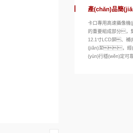
產(chǎn)品簡(ji
卡口專用高速攝像機(jī)
的重要組成部分，集
12.1寸LCD屏、補(
(jiǎn)潔，
(yùn)行穩(wěn)定