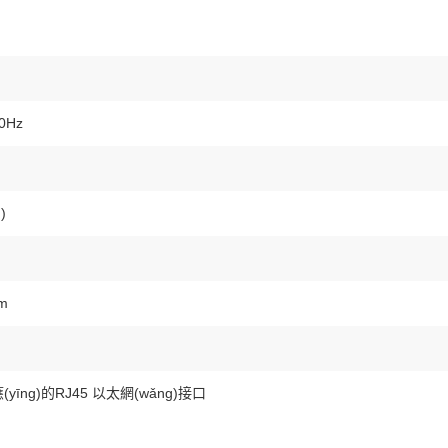
0Hz
)
m
(yīng)的RJ45 以太網(wǎng)接口