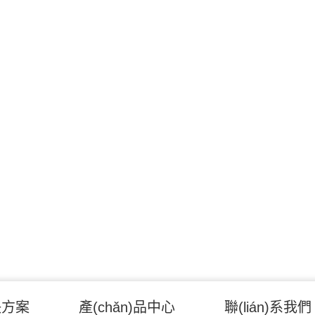
決方案
產(chǎn)品中心
聯(lián)系我們